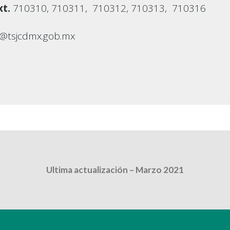
t.
710310, 710311, 710312, 710313, 710316
n@tsjcdmx.gob.mx
Ultima actualización – Marzo 2021